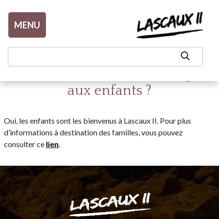
Aller au contenu
MENU
Lascaux II est-il un site adapté
aux enfants ?
Oui, les enfants sont les bienvenus à Lascaux II. Pour plus
d’informations à destination des familles, vous pouvez
consulter ce
lien
.